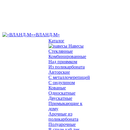
«ВЛАНД-М»
Каталог
Навесы
Стеклянные
Комбинированные
Над приямком
Из поликарбоната
Авторские
С металлочерепицей
С ондулином
Кованые
Односкатные
Двускатные
Примыкающие к
дому
Арочные из
поликарбоната
Полуарочные
В стиле хай-тек