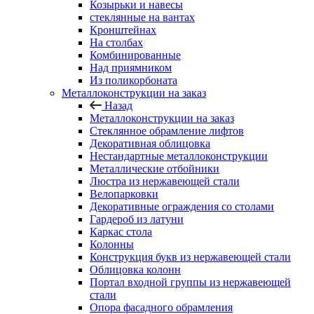
Козырьки и навесы
стеклянные на вантах
Кронштейнах
На столбах
Комбинированные
Над приямником
Из поликорбоната
Металлоконструкции на заказ
Назад
Металлоконструкции на заказ
Стеклянное обрамление лифтов
Декоративная облицовка
Нестандартные металлоконструкции
Металлические отбойники
Люстра из нержавеющей стали
Велопарковки
Декоративные ограждения со столами
Гардероб из латуни
Каркас стола
Колонны
Конструкция букв из нержавеющей стали
Облицовка колонн
Портал входной группы из нержавеющей
стали
Опора фасадного обрамления