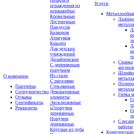
Перила и
Услуги
ограждения из
нержавейки
Металлообра
Кровельные
Лазерна
Лестничные
металл
Пандусов
Л
Балконов
р
Атриумов
л
Крылец
Л
Для детских
р
учреждений
т
Дизайнерские
Сварка
С деревянным
аргоно
поручнем
Шлифо
Из стали
О компании
металл
С ригелями
Полиро
Партнёры
Стеклянные
металл
Сотрудничество
Декоративные
Гибка м
Отзывы
элементы
Г
Сертификаты
Эксклюзивные
т
Реквизиты
Г
л
Поручни
Слесар
деревянные
работы
Круглые из дуба
Комплектация