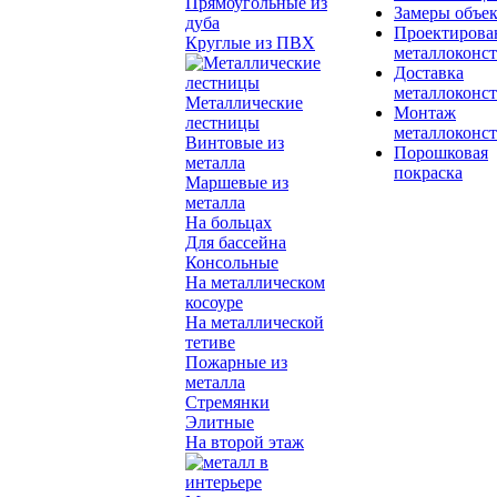
Прямоугольные из
Замеры объе
дуба
Проектирова
Круглые из ПВХ
металлоконс
Доставка
металлоконс
Металлические
Монтаж
лестницы
металлоконс
Винтовые из
Порошковая
металла
покраска
Маршевые из
металла
На больцах
Для бассейна
Консольные
На металлическом
косоуре
На металлической
тетиве
Пожарные из
металла
Стремянки
Элитные
На второй этаж