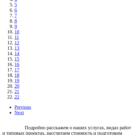
5
6
7
8
9
10
11
12
13
14
15
16
17
18
19
20
21
22
Previous
Next
Подробно расскажем о наших услугах, видах работ
и типовых проектах, рассчитаем стоимость и подготовим