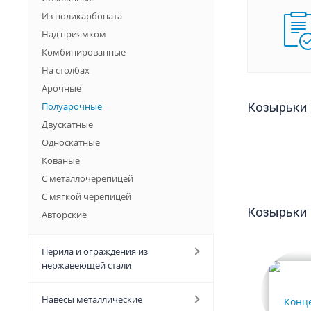
Из поликарбоната
Над приямком
Комбинированные
На столбах
Арочные
Полуарочные
Козырьки 
Двускатные
Односкатные
Кованые
С металлочерепицей
С мягкой черепицей
Козырьки
Авторские
Перила и ограждения из
нержавеющей стали
Навесы металлические