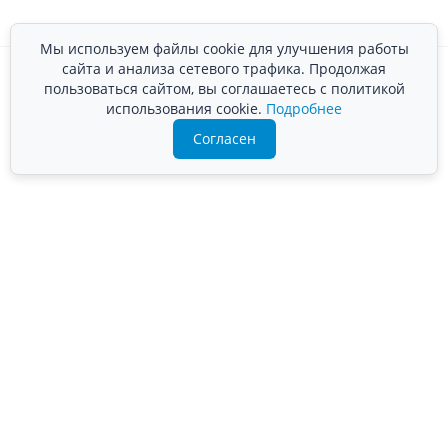
Мы используем файлы cookie для улучшения работы
сайта и анализа сетевого трафика. Продолжая
пользоваться сайтом, вы соглашаетесь с политикой
использования cookie.
Подробнее
Согласен
Преимущества компании «ВЛАНД-М»
Собственное производство — более 20
лет
Сертифицированный персонал
Заключение договора
Финансовая гарантия соблюдения сроков
Стоимость подтверждена сметой
Работаем по наличному и безналичному
расчёту