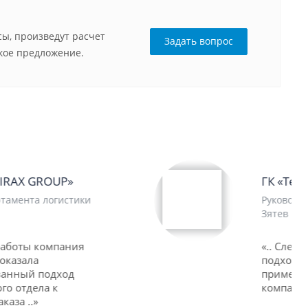
ы, произведут расчет
Задать вопрос
кое предложение.
ГК «Техноком»
Руководитель проекта ГК «Техноком»
Зятев В.В.
«.. Следует отметить комплексный
подход к выполнению работ,
применяемый специалистами
компании на протяжении всего ..»