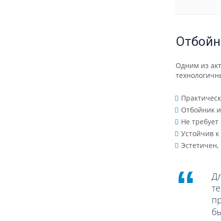
Отбойн
Одним из ак
технологичн
Практическ
Отбойник и
Не требует
Устойчив к
Эстетичен,
Д
т
пр
б