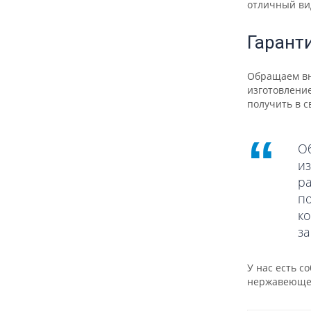
отличный ви
Гарант
Обращаем вни
изготовлени
получить в 
О
и
р
п
к
за
У нас есть с
нержавеющей