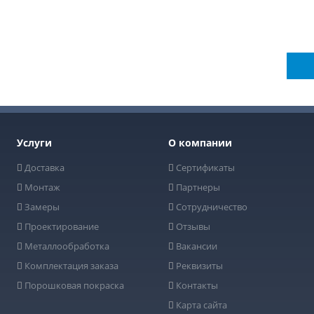
их услугах, видах работ и типовых проектах,
 подготовим индивидуальное предложение!
Услуги
О компании
Доставка
Сертификаты
Монтаж
Партнеры
Замеры
Сотрудничество
Проектирование
Отзывы
Металлообработка
Вакансии
Комплектация заказа
Реквизиты
Порошковая покраска
Контакты
Карта сайта