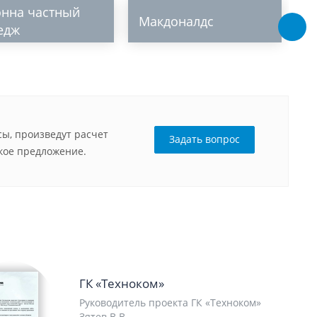
онна частный
Макдоналдс
М
едж
ы, произведут расчет
Задать вопрос
кое предложение.
ГК «Техноком»
Руководитель проекта ГК «Техноком»
Зятев В.В.