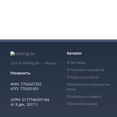
Подробно расскажем о наш
рассчитаем стоимость и
Каталог
Лестницы
2026 © «ВЛАНД-М» - г. Москва
Перилаи ограждения
Реквизиты
Поручни на заказ
ИНН: 7702427332
Металлоконструкции на
КПП: 770201001
заказ
Козырьки и навесы
ОГРН: 5177746307184
Комплектующие
от 8 дек. 2017 г.