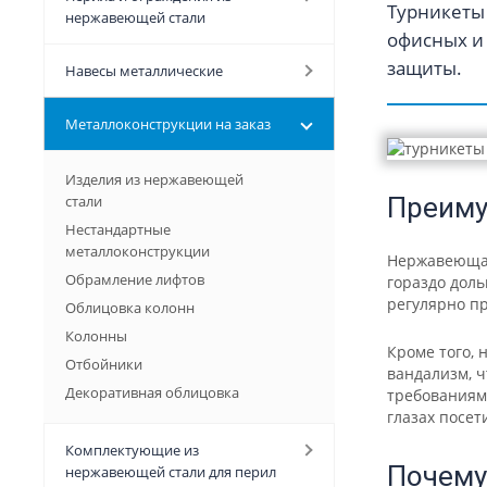
Турникеты
нержавеющей стали
офисных и 
защиты.
Навесы металлические
Металлоконструкции на заказ
Изделия из нержавеющей
стали
Преиму
Нестандартные
металлоконструкции
Нержавеющая 
Обрамление лифтов
гораздо доль
регулярно п
Облицовка колонн
Колонны
Кроме того, 
Отбойники
вандализм, 
Декоративная облицовка
требованиям
глазах посет
Комплектующие из
Почему
нержавеющей стали для перил