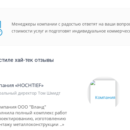
Менеджеры компании с радостью ответят на ваши вопрос
стоимости услуг и подготовят индивидуальное коммерчес
стиле хай-тек отзывы
Компания «MIRAX GROUP»
Директор департамента логистики
Кульпин А.В.
«.. В процессе работы компания
ООО "Вланд" показала
кфалифицированный подход