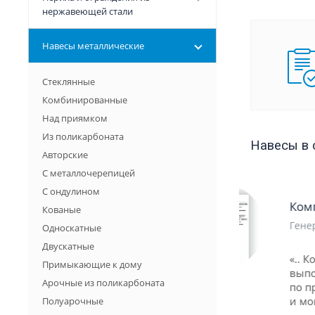
нержавеющей стали
Навесы металлические
Стеклянные
Комбинированные
Над приямком
Из поликарбоната
Навесы в 
Авторские
С металлочерепицей
С ондулином
Компания «HOCHTIEF»
Кованые
Генеральный директор Том Шмидт
Односкатные
Двускатные
«.. Компания ООО "Вланд"
Примыкающие к дому
выполнила полный комплекс работ
Арочные из поликарбоната
по проектированию, изготовлению
и монтажу металлоконструкции ..»
Полуарочные