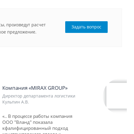
ы, произведут расчет
Задать вопрос
кое предложение.
ГК «Техноком»
Руководитель проекта ГК «Техноком»
Зятев В.В.
«.. Следует отметить комплексный
подход к выполнению работ,
применяемый специалистами