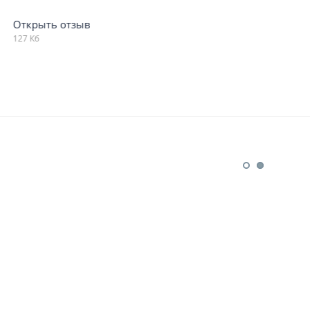
конструкторского отдела к
выполнению заказа ..»
Открыть отзыв
136 Кб