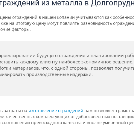
граждений из металла в Долгопруд
цены ограждений в нашей копании учитываются как особенност
акже на итоговую цену могут повлиять разновидность огражден
рочие факторы.
проектировании будущего ограждения и планировании рабо
оставить каждому клиенту наиболее экономичное решение
отки материалов, что, с одной стороны, позволяет получить
мизировать производственные издержки.
ть затраты на
изготовление ограждений
нам позволяет грамотн
ие качественных комплектующих от добросовестных поставщиков
 соотношении превосходного качества и вполне умеренной це