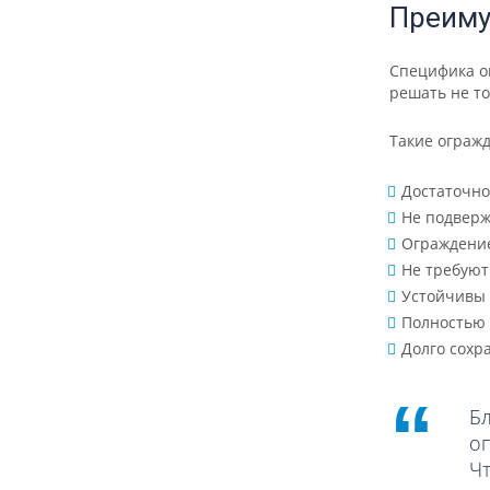
Преиму
Специфика ог
решать не то
Такие ограж
Достаточно
Не подверж
Ограждение
Не требуют
Устойчивы 
Полностью 
Долго сохр
Б
о
Чт