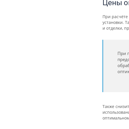
Цены о
При расчёте 
установки. Т
и отделки, п
При 
пред
обраб
опти
Также снизи
использован
оптимальном