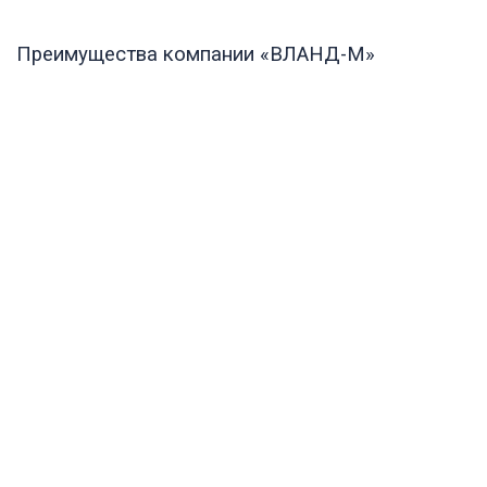
Преимущества компании «ВЛАНД-М»
Собственное производство — более 20
лет
Сертифицированный персонал
Заключение договора
Финансовая гарантия соблюдения сроков
Стоимость подтверждена сметой
Работаем по наличному и безналичному
расчёту