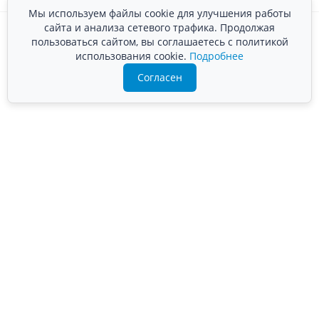
Мы используем файлы cookie для улучшения работы
сайта и анализа сетевого трафика. Продолжая
пользоваться сайтом, вы соглашаетесь с политикой
использования cookie.
Подробнее
Согласен
Преимущества компании «ВЛАНД-М»
Собственное производство — более 20
лет
Сертифицированный персонал
Заключение договора
Финансовая гарантия соблюдения сроков
Стоимость подтверждена сметой
Работаем по наличному и безналичному
расчёту