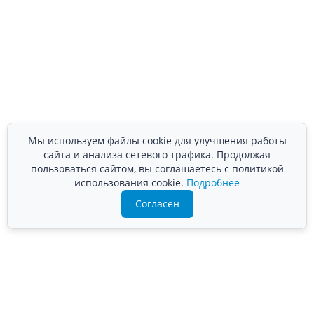
Мы используем файлы cookie для улучшения работы
сайта и анализа сетевого трафика. Продолжая
пользоваться сайтом, вы соглашаетесь с политикой
использования cookie.
Подробнее
Согласен
Преимущества компании «ВЛАНД-М»
Собственное производство — более 20
лет
Сертифицированный персонал