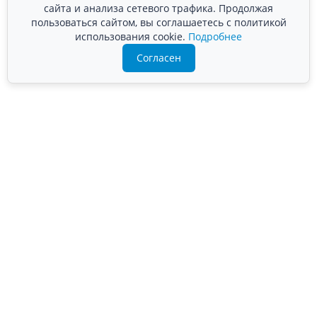
сайта и анализа сетевого трафика. Продолжая
пользоваться сайтом, вы соглашаетесь с политикой
использования cookie.
Подробнее
Согласен
Преимущества компании «ВЛАНД-М»
Собственное производство — более 20
лет
Сертифицированный персонал
Заключение договора
Финансовая гарантия соблюдения сроков
Стоимость подтверждена сметой
Работаем по наличному и безналичному
расчёту